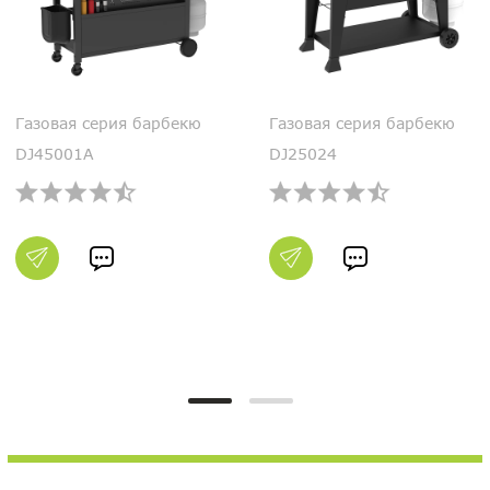
Газовая серия барбекю
Газовая серия барбекю
DJ45001A
DJ25024

