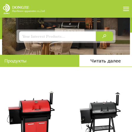
Продукты
Читать далее