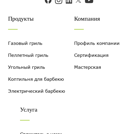


Продукты
Компания
Газовый гриль
Профиль компании
Пеллетный гриль
Сертификация
Угольный гриль
Мастерская
Коптильня для барбекю
Электрический барбекю
Услуга