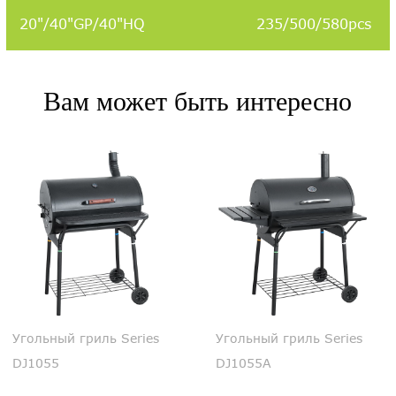
20"/40"GP/40"HQ
235/500/580pcs
Вам может быть интересно
гольный гриль Series
Угольный гриль Series
J1055
DJ1055A