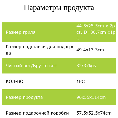
Параметры продукта
44.5x25.5cm x 2p
Размер гриля
cs, D=30.7cm x1p
c
Размер подставки для подогре
49.4x13.3cm
ва
Чистый вес/Брутто вес
32/37kgs
КОЛ-ВО
1PC
Размер продукта
96x55x114cm
Размер подарочной коробки
57.5x52.5x74cm