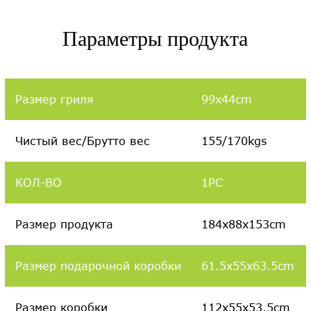
Параметры продукта
Размер гриля
99x44cm
Чистый вес/Брутто вес
155/170kgs
КОЛ-ВО
1PC
Размер продукта
184x88x153cm
Размер подарочной коробки
61.5x55x63.5cm
Размер коробки
112x55x53.5cm